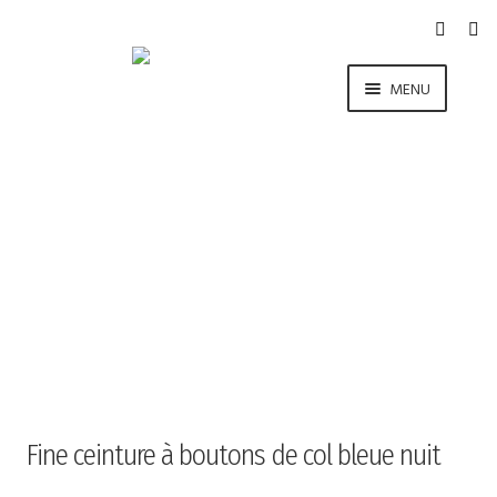
Aller
Aller
à
au
la
contenu
MENU
navigation
COLLECTION
LA MARQUE
E-SHOP
BLOG
CONTACT
Fine ceinture à boutons de col bleue nuit