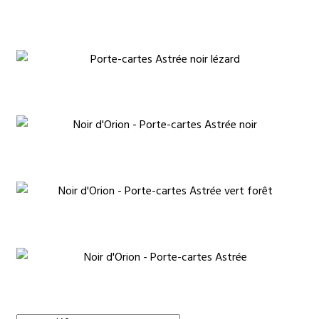
€
€
€
€