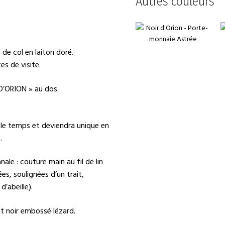
Autres couleurs
de col en laiton doré.
s de visite.
D’ORION » au dos.
 le temps et deviendra unique en
.
nale : couture main au fil de lin
ées, soulignées d’un trait,
d’abeille).
 et noir embossé lézard.