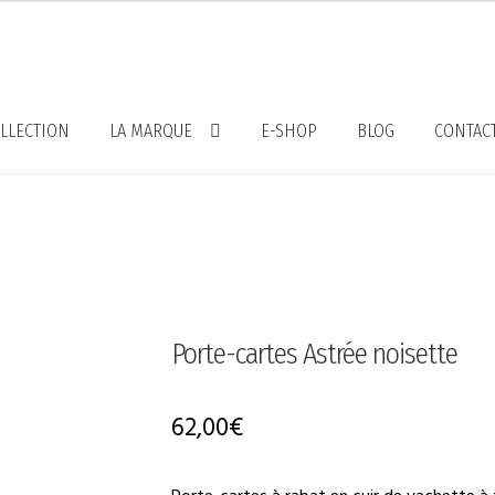
LLECTION
LA MARQUE
E-SHOP
BLOG
CONTAC
Porte-cartes Astrée noisette
62,00
€
Porte-cartes à rabat en cuir de vachette à