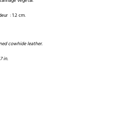
eur : 1.2 cm.
nned cowhide leather.
7 in.