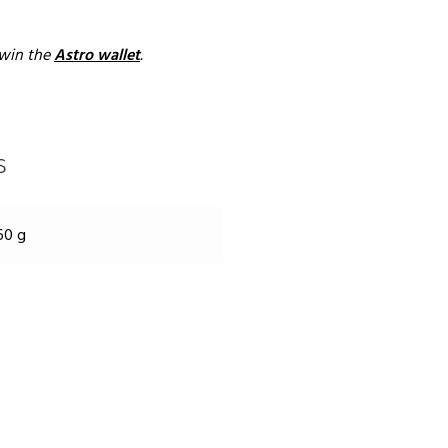
 twin the
Astro wallet
.
s
60 g