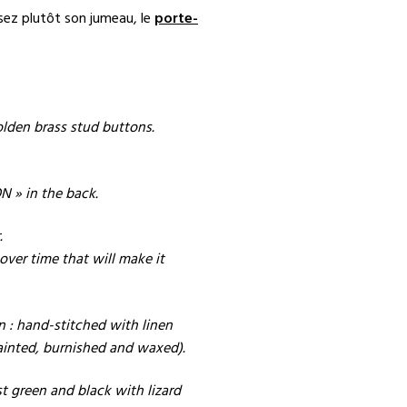
ssez plutôt son jumeau, le
porte-
olden brass stud buttons.
N » in the back.
.
over time that will make it
n : hand-stitched with linen
painted, burnished and waxed).
st green and black with lizard