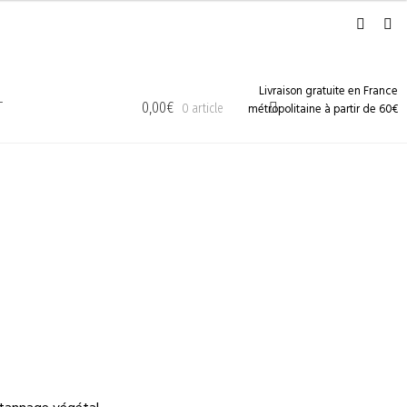
Livraison gratuite en France
T
0,00
€
métropolitaine à partir de 60€
0 article
 tannage végétal.