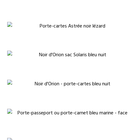
€
€
€
€