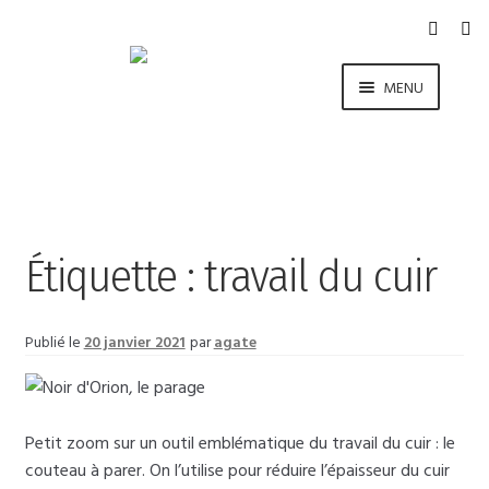
Aller
Aller
à
au
la
contenu
MENU
navigation
COLLECTION
LA MARQUE
E-SHOP
Étiquette :
travail du cuir
BLOG
Publié le
20 janvier 2021
par
agate
CONTACT
Petit zoom sur un outil emblématique du travail du cuir : le
couteau à parer. On l’utilise pour réduire l’épaisseur du cuir