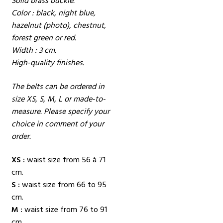
Solid brass buckle.
Color : black, night blue,
hazelnut (photo), chestnut,
forest green or red.
Width : 3 cm.
High-quality finishes.
The belts can be ordered in
size XS, S, M, L or made-to-
measure. Please specify your
choice in comment of your
order.
XS :
waist size from 56 à 71
cm.
S :
waist size from 66 to 95
cm.
M :
waist size from 76 to 91
cm.