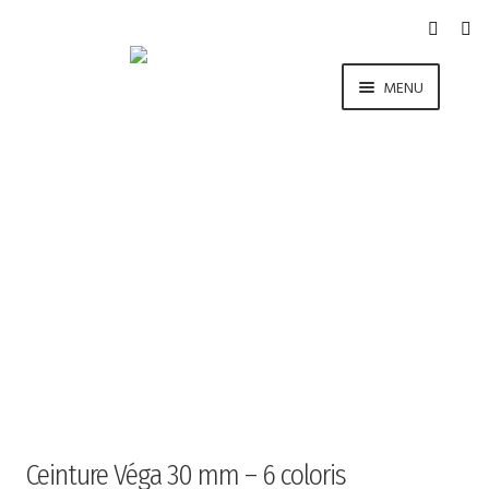
Aller
Aller
à
au
la
contenu
MENU
navigation
COLLECTION
LA MARQUE
E-SHOP
BLOG
CONTACT
Ceinture Véga 30 mm – 6 coloris