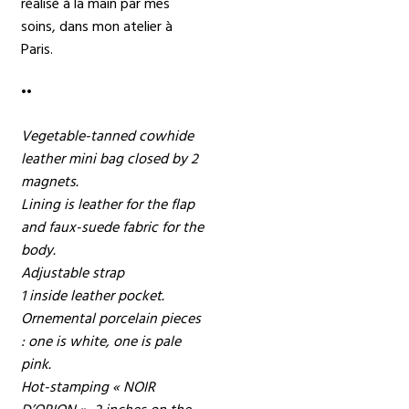
réalisé à la main par mes
soins, dans mon atelier à
Paris.
••
Vegetable-tanned cowhide
leather mini bag closed by 2
magnets.
Lining is leather for the flap
and faux-suede fabric for the
body.
Adjustable strap
1 inside leather pocket.
Ornemental porcelain pieces
: one is white, one is pale
pink.
Hot-stamping « NOIR
D’ORION », 2 inches on the