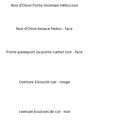
€
€
€
€
€