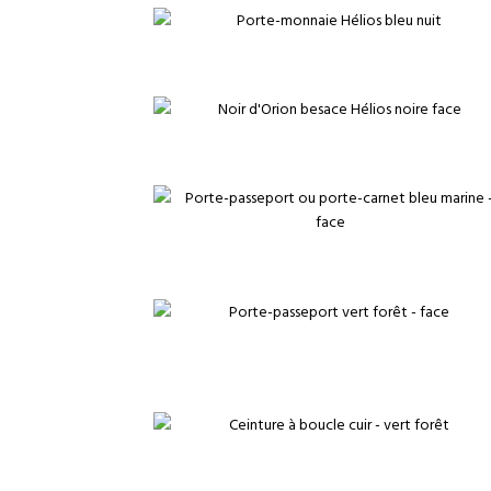
€
€
€
€
€