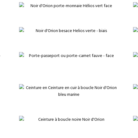
€
€
€
€
€